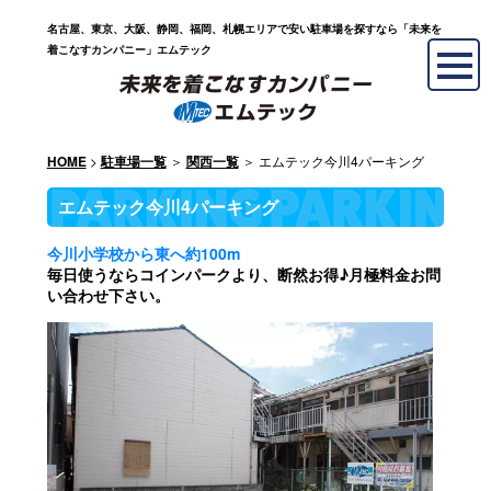
名古屋、東京、大阪、静岡、福岡、札幌エリアで安い駐車場を探すなら「未来を
着こなすカンパニー」エムテック
>
＞
＞ エムテック今川4パーキング
HOME
駐車場一覧
関西一覧
エムテック今川4パーキング
今川小学校から東へ約100m
毎日使うならコインパークより、断然お得♪月極料金お問
い合わせ下さい。