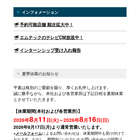
▶
インフォメーション
予約可能店舗 順次拡大中！
エムテックのテレビCM放送中！
インターンシップ受け入れ報告
▶
夏季休業のお知らせ
平素は格別のご愛顧を賜り、厚くお礼申し上げます。
誠に勝手ながら、本社および各営業所は下記日程を夏期休業
とさせていただきます。
【休業期間(本社および各営業所)】
8
11
8
16
2026年
月
日(火)～2026年
月
日(日)
2026年8月17日(月)より通常営業いたします。
※
によるお問い合わせは、休業期間中も受け付けて
メールフォーム
おります。ただし、期間中にいただいたお問い合わせへの回答は、