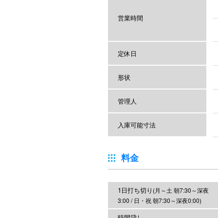
営業時間
定休日
形状
管理人
入庫可能寸法
料金
1日打ち切り
(月～土 朝7:30～深夜
3:00 / 日・祝 朝7:30～深夜0:00)
時間貸し