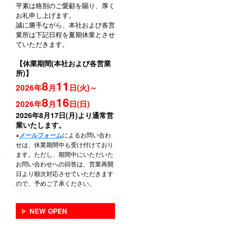
平素は格別のご愛顧を賜り、厚く
お礼申し上げます。
誠に勝手ながら、本社および各営
業所は下記日程を夏期休業とさせ
ていただきます。
【休業期間(本社および各営業
所)】
8
11
2026年
月
日(火)～
8
16
2026年
月
日(日)
2026年8月17日(月)より通常営
業いたします。
※
によるお問い合わ
メールフォーム
せは、休業期間中も受け付けており
ます。ただし、期間中にいただいた
お問い合わせへの回答は、営業再開
日より順次対応させていただきます
ので、予めご了承ください。
▶
NEW OPEN