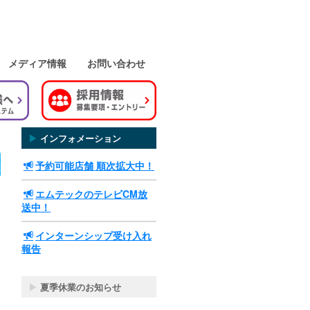
メディア情報
お問い合わせ
▶
インフォメーション
予約可能店舗 順次拡大中！
エムテックのテレビCM放
送中！
インターンシップ受け入れ
報告
▶
夏季休業のお知らせ