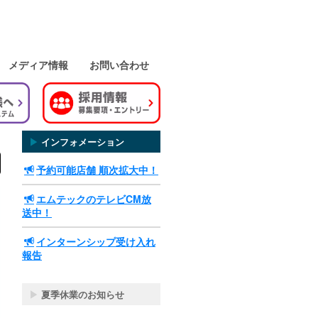
メディア情報
お問い合わせ
▶
インフォメーション
予約可能店舗 順次拡大中！
エムテックのテレビCM放
送中！
インターンシップ受け入れ
報告
▶
夏季休業のお知らせ