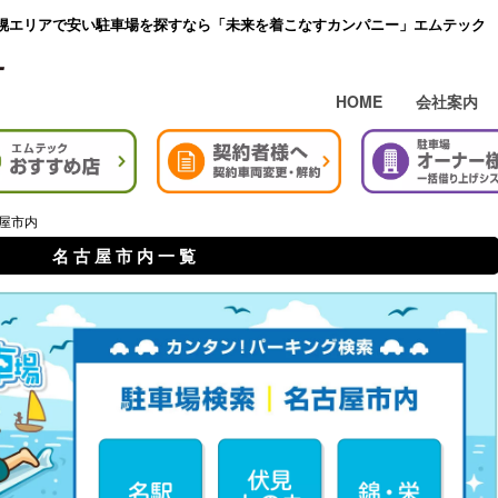
幌エリアで安い駐車場を探すなら「未来を着こなすカンパニー」エムテック
HOME
会社案内
古屋市内
名 古 屋 市 内 一 覧