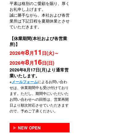
平素は格別のご愛顧を賜り、厚く
お礼申し上げます。
誠に勝手ながら、本社および各営
業所は下記日程を夏期休業とさせ
ていただきます。
【休業期間(本社および各営業
所)】
8
11
2026年
月
日(火)～
8
16
2026年
月
日(日)
2026年8月17日(月)より通常営
業いたします。
※
によるお問い合わ
メールフォーム
せは、休業期間中も受け付けており
ます。ただし、期間中にいただいた
お問い合わせへの回答は、営業再開
日より順次対応させていただきます
ので、予めご了承ください。
▶
NEW OPEN