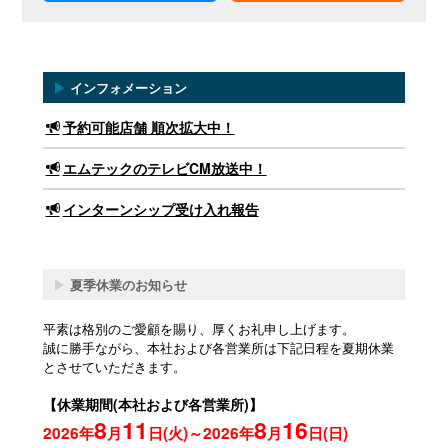
▶
インフォメーション
予約可能店舗 順次拡大中！
エムテックのテレビCM放送中！
インターンシップ受け入れ報告
▶
夏季休業のお知らせ
平素は格別のご愛顧を賜り、厚くお礼申し上げます。
誠に勝手ながら、本社および各営業所は下記日程を夏期休業
とさせていただきます。
【休業期間(本社および各営業所)】
8
11
8
16
2026年
月
日(火)～2026年
月
日(日)