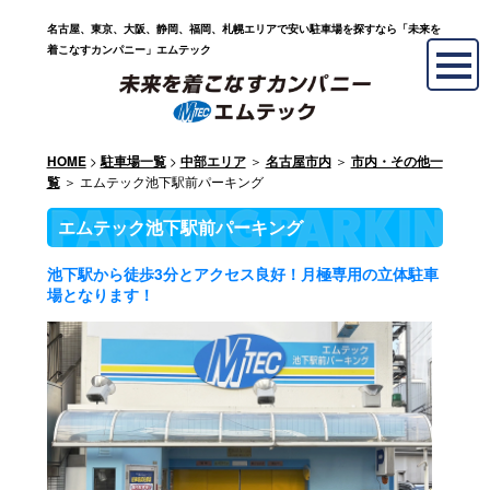
名古屋、東京、大阪、静岡、福岡、札幌エリアで安い駐車場を探すなら「未来を
着こなすカンパニー」エムテック
>
>
＞
＞
HOME
駐車場一覧
中部エリア
名古屋市内
市内・その他一
＞ エムテック池下駅前パーキング
覧
エムテック池下駅前パーキング
池下駅から徒歩3分とアクセス良好！月極専用の立体駐車
場となります！